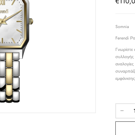
€
110,
Somnia
Ferendi Ρ
Γνωρίστε 
συλλογής 
αναλογίες
συναρπάζο
εμφάνισης