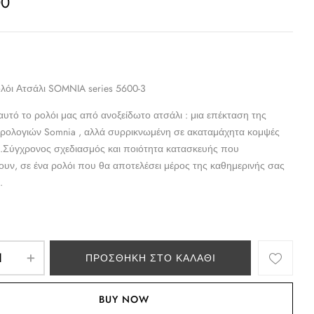
00
ολόι Ατσάλι SOMNIA series 5600-3
αυτό το ρολόι μας από ανοξείδωτο ατσάλι : μια επέκταση της
ρολογιών Somnia , αλλά συρρικνωμένη σε ακαταμάχητα κομψές
 .Σύγχρονος σχεδιασμός και ποιότητα κατασκευής που
υν, σε ένα ρολόι που θα αποτελέσει μέρος της καθημερινής σας
.
ΠΡΟΣΘΉΚΗ ΣΤΟ ΚΑΛΆΘΙ
BUY NOW