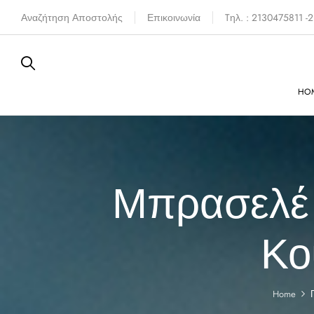
Αναζήτηση Αποστολής
Επικοινωνία
Tηλ. : 2130475811 
HO
Μπρασελέ 
Κο
Home