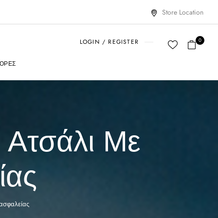
Store Location
0
LOGIN / REGISTER
ΟΡΈΣ
 Ατσάλι Με
ίας
ασφαλείας