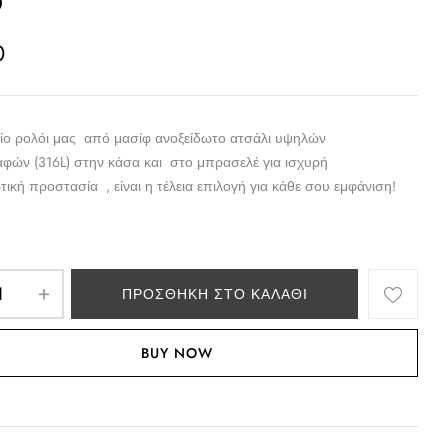
0
είο ρολόι μας από μασίφ
ανοξείδωτο ατσάλι υψηλών
αφών (316
L
) στην κάσα και στο μπρασελέ για ισχυρή
ωτική προστασία ,
είναι η τέλεια επιλογή για κάθε σου εμφάνιση!
ΠΡΟΣΘΉΚΗ ΣΤΟ ΚΑΛΆΘΙ
BUY NOW