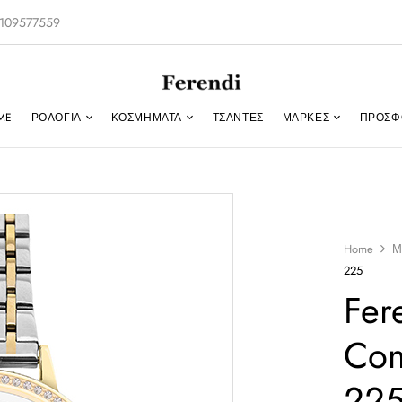
-2109577559
ME
ΡΟΛΌΓΙΑ
ΚΟΣΜΉΜΑΤΑ
ΤΣΑΝΤΕΣ
ΜΑΡΚΕΣ
ΠΡΟΣΦ
Home
Μ
225
Fer
Com
22