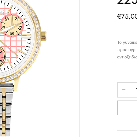
€
75,0
Το γυναικ
προδιαγρ
αντιοξειδ