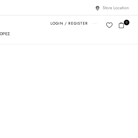
Store Location
0
LOGIN / REGISTER
ΟΡΈΣ
Επίσημης
ς