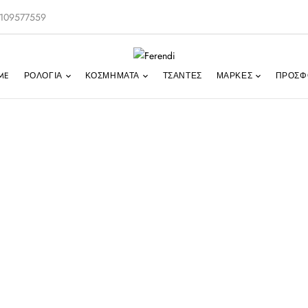
-2109577559
ME
ΡΟΛΌΓΙΑ
ΚΟΣΜΉΜΑΤΑ
ΤΣΑΝΤΕΣ
ΜΑΡΚΕΣ
ΠΡΟΣΦ
ται Από 2 Έτη 
Αντιπροσωπείας
Home
Προϊόν Εγγύηση
Καλύπτεται από 2 έτη επίσημης αντιπροσωπεία