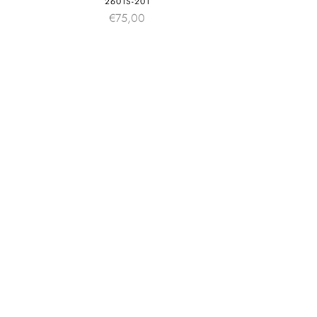
2601S-201
€
75,00