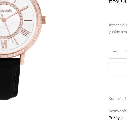
€
69,0
Ατσάλινο 
γυαλιστερ
Κωδικός 
Κατηγορίε
Ρολόγια