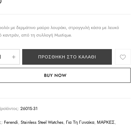
0
ρολόι με δερμάτινο μαύρο λουράκι, στρογγυλή κάσα με λευκό
ό καντράν, από τη συλλογή Mustique.
ΠΡΟΣΘΉΚΗ ΣΤΟ ΚΑΛΆΘΙ
BUY NOW
Προϊόντος:
2601S-31
ς:
Ferendi
,
Stainless Steel Watches
,
Για Τη Γυναίκα
,
ΜΑΡΚΕΣ
,