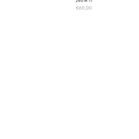
2601R-11
€
69,00