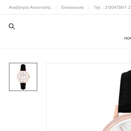
Αναζήτηση Αποστολής
Επικοινωνία
Tηλ. : 2130475811 
HO