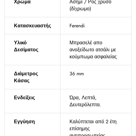
Χρώμα
Ασημί / Ροζ χρυσό
(δίχρωμο)
Κατασκευαστής
Ferendi
Υλικό
Μπρασελέ απο
Δεσίματος
ανοξείδωτο ατσάλι με
κούμπωμα ασφαλείας
Διάμετρος
36 mm
Κάσας
Ενδείξεις
Ώρα, Λεπτά,
Δευτερόλεπτα.
Εγγύηση
Καλύπτεται από 2 έτη
επίσημης
αντιπροσωπείας