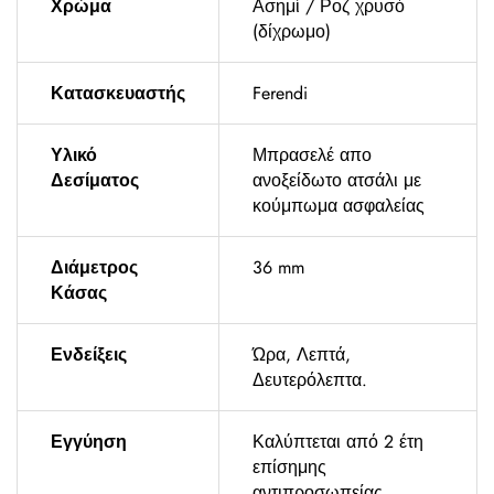
Χρώμα
Ασημί / Ροζ χρυσό
(δίχρωμο)
Κατασκευαστής
Ferendi
Υλικό
Μπρασελέ απο
Δεσίματος
ανοξείδωτο ατσάλι με
κούμπωμα ασφαλείας
Διάμετρος
36 mm
Κάσας
Ενδείξεις
Ώρα, Λεπτά,
Δευτερόλεπτα.
Εγγύηση
Καλύπτεται από 2 έτη
επίσημης
αντιπροσωπείας