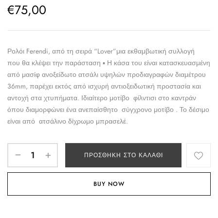
€
75,00
Ρολόι Ferendi, από τη σειρά “Lover”μια εκθαμβωτική συλλογή
που θα κλέψει την παράσταση ▪ Η κάσα του είναι κατασκευασμένη
από μασίφ ανοξείδωτο ατσάλι υψηλών προδιαγραφών διαμέτρου
36mm, παρέχει εκτός από ισχυρή αντιοξειδωτική προστασία και
αντοχή στα χτυπήματα. Ιδιαίτερο μοτίβο φίλντισι στο καντράν
όπου διαμορφώνει ένα ανεπαίσθητο σύγχρονο μοτίβο . Το δέσιμο
είναι από ατσάλινο δίχρωμο μπρασελέ.
ΠΡΟΣΘΉΚΗ ΣΤΟ ΚΑΛΆΘΙ
BUY NOW