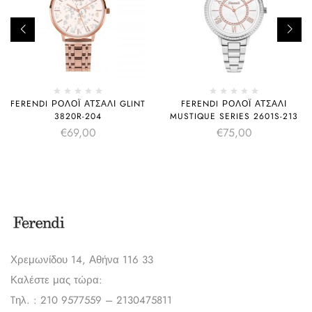
FERENDI ΡΟΛΌΙ ΑΤΣΆΛΙ GLINT
FERENDI ΡΟΛΌΙ ΑΤΣΆΛΙ
3820R-204
MUSTIQUE SERIES 2601S-213
€
69,00
€
75,00
Χρεμωνίδου 14, Αθήνα 116 33
Καλέστε μας τώρα:
Tηλ. : 210 9577559 – 2130475811