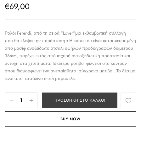
€
69,00
Ρολόι Ferendi, από τη σειρά “Lover”μια εκθαμβωτική συλλογή
που θα κλέψει την παράσταση ▪ Η κάσα του είναι κατασκευασμένη
από μασίφ ανοξείδωτο ατσάλι υψηλών προδιαγραφών διαμέτρου
36mm, παρέχει εκτός από ισχυρή αντιοξειδωτική προστασία και
αντοχή στα χτυπήματα. Ιδιαίτερο μοτίβο φίλντισι στο καντράν
όπου διαμορφώνει ένα ανεπαίσθητο σύγχρονο μοτίβο . Το δέσιμο
είναι από ατσάλινο mesh μπρασελέ.
ΠΡΟΣΘΉΚΗ ΣΤΟ ΚΑΛΆΘΙ
BUY NOW