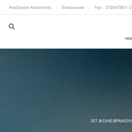
Αναζήτηση Αποστολής
Επικοινωνία
Tηλ. : 2130475811 
HO
FERE
SIXTIES
SET (ΚΟΛΙΈ-ΒΡΑΧΙΌΛΙ