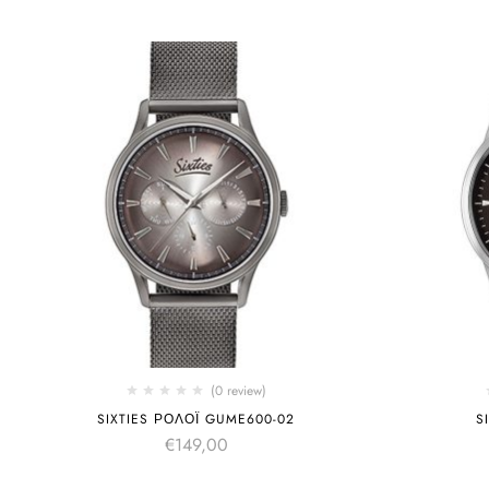
(0 review)
SIXTIES ΡΟΛΌΙ GUME600-02
S
€
149,00