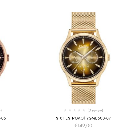
w)
(0 review)
-06
SIXTIES ΡΟΛΌΙ YGME600-07
€
149,00