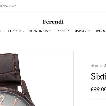
-2109577559
ME
ΡΟΛΌΓΙΑ
ΚΟΣΜΉΜΑΤΑ
ΤΣΑΝΤΕΣ
ΜΑΡΚΕΣ
ΠΡΟΣΦ
Home
Μ
Six
€
99,0