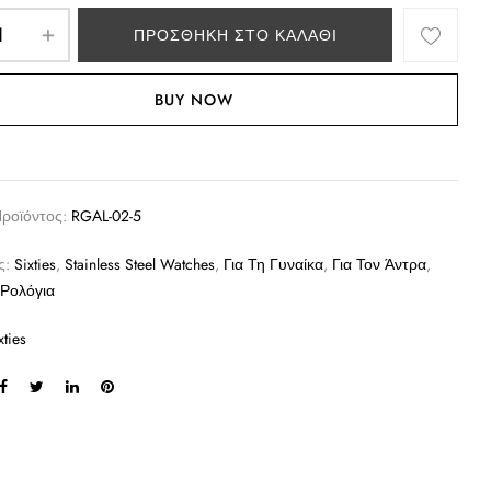
ΠΡΟΣΘΉΚΗ ΣΤΟ ΚΑΛΆΘΙ
BUY NOW
Προϊόντος:
RGAL-02-5
ς:
Sixties
,
Stainless Steel Watches
,
Για Τη Γυναίκα
,
Για Τον Άντρα
,
,
Ρολόγια
xties