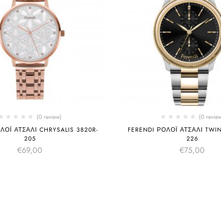
(0 review)
(0 revie
ΛΌΙ ΑΤΣΆΛΙ CHRYSALIS 3820R-
FERENDI ΡΟΛΌΙ ΑΤΣΆΛΙ TWIN
205
226
€
69,00
€
75,00