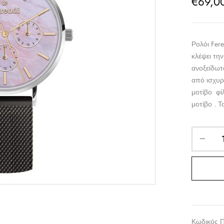
€
69,0
Ρολόι Fer
κλέψει τη
ανοξείδωτ
από ισχυρ
μοτίβο φί
μοτίβο . 
Κωδικός 