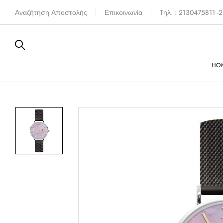
Αναζήτηση Αποστολής
Επικοινωνία
Tηλ. : 2130475811 
HO