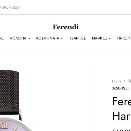
-2109577559
ME
ΡΟΛΌΓΙΑ
ΚΟΣΜΉΜΑΤΑ
ΤΣΑΝΤΕΣ
ΜΑΡΚΕΣ
ΠΡΟΣΦ
Home
Μ
3620-125
Fer
Har