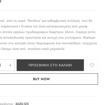
0
endi, από τη σειρά “Rainbow”μια εκθαμβωτική συλλογή που θα
ν παράσταση ▪ Η κάσα του είναι κατασκευασμένη από μασίφ
ο ατσάλι υψηλών προδιαγραφών διαμέτρου 36mm, παρέχει εκτός
ή αντιοξειδωτική προστασία και αντοχή στα χτυπήματα. Ιδιαίτερο
λντισι στο καντράν όπου διαμορφώνει ένα ανεπαίσθητο σύγχρονο
Το δέσιμο είναι από ατσάλινο mesh μπρασελέ.
ΠΡΟΣΘΉΚΗ ΣΤΟ ΚΑΛΆΘΙ
BUY NOW
Προϊόντος:
3620-125