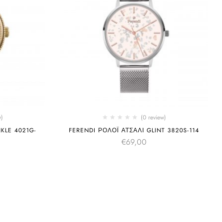
w)
(0 review)
KLE 4021G-
FERENDI ΡΟΛΌΙ ΑΤΣΆΛΙ GLINT 3820S-114
€
69,00