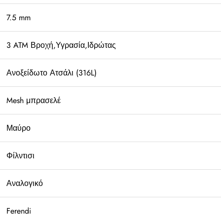
7.5 mm
3 ATM Βροχή,Υγρασία,Ιδρώτας
Ανοξείδωτο Ατσάλι (316L)
Mesh μπρασελέ
Μαύρο
Φίλντισι
Αναλογικό
Ferendi