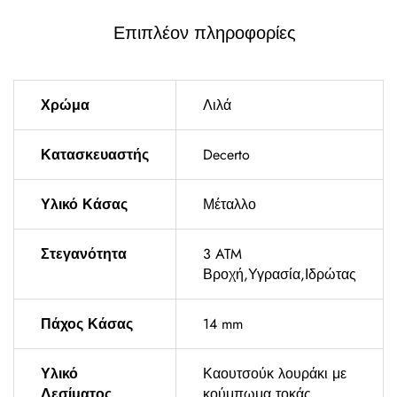
Επιπλέον πληροφορίες
Χρώμα
Λιλά
Κατασκευαστής
Decerto
Υλικό Κάσας
Μέταλλο
Στεγανότητα
3 ATM
Βροχή,Υγρασία,Ιδρώτας
Πάχος Κάσας
14 mm
Υλικό
Καουτσούκ λουράκι με
Δεσίματος
κούμπωμα τοκάς