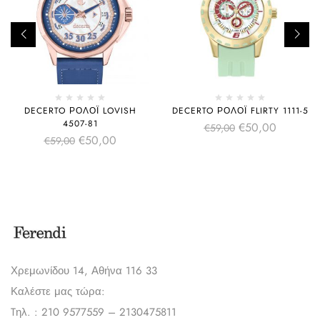
DECERTO ΡΟΛΌΙ LOVISH
DECERTO ΡΟΛΌΙ FLIRTY 1111-5
4507-81
€
50,00
€
59,00
€
50,00
€
59,00
Χρεμωνίδου 14, Αθήνα 116 33
Καλέστε μας τώρα:
Tηλ. : 210 9577559 – 2130475811