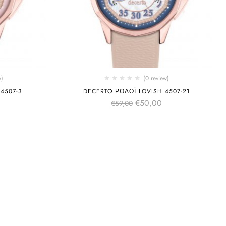
w)
(0 review)
4507-3
DECERTO ΡΟΛΌΙ LOVISH 4507-21
€
50,00
€
59,00