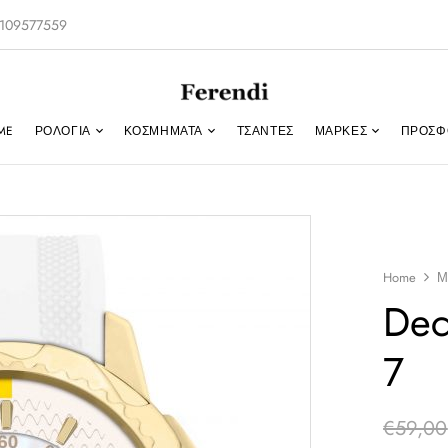
-2109577559
ME
ΡΟΛΌΓΙΑ
ΚΟΣΜΉΜΑΤΑ
ΤΣΑΝΤΕΣ
ΜΑΡΚΕΣ
ΠΡΟΣΦ
Home
Μ
Dec
7
€
59,00