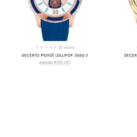
(0 review)
DECERTO ΡΟΛΌΙ LOLLIPOP 3060-3
DECER
€
50,00
€
59,00