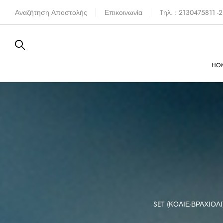
Αναζήτηση Αποστολής
Επικοινωνία
Tηλ. : 2130475811 
HO
FERE
SIXTIES
SET (ΚΟΛΙΈ-ΒΡΑΧΙΌΛΙ