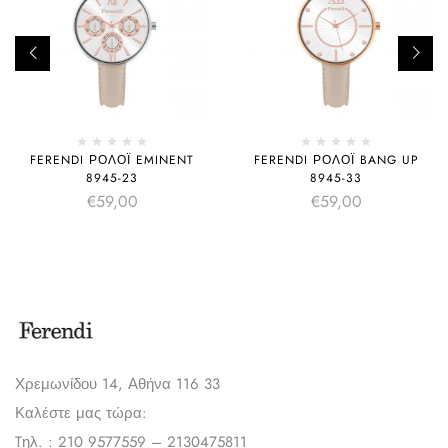
FERENDI ΡΟΛΌΙ EMINENT
FERENDI ΡΟΛΌΙ BANG UP
8945-23
8945-33
€
59,00
€
59,00
Χρεμωνίδου 14, Αθήνα 116 33
Καλέστε μας τώρα:
Tηλ. : 210 9577559 – 2130475811