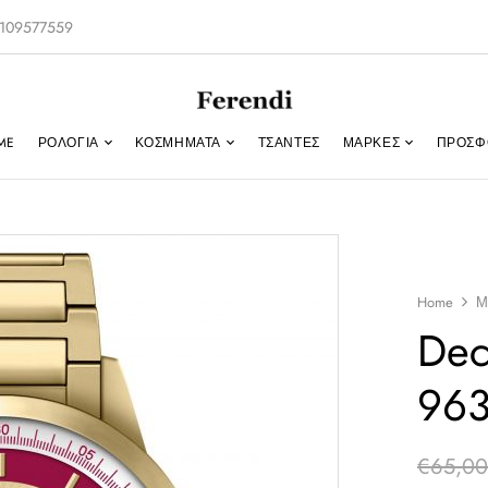
-2109577559
ME
ΡΟΛΌΓΙΑ
ΚΟΣΜΉΜΑΤΑ
ΤΣΑΝΤΕΣ
ΜΑΡΚΕΣ
ΠΡΟΣΦ
Home
Μ
Dec
963
€
65,0