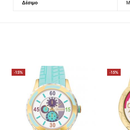
Δέσιμο
Μ
-15%
-15%