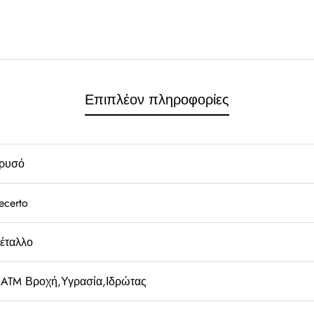
Επιπλέον πληροφορίες
ρυσό
ecerto
έταλλο
 ATM Βροχή,Υγρασία,Ιδρώτας