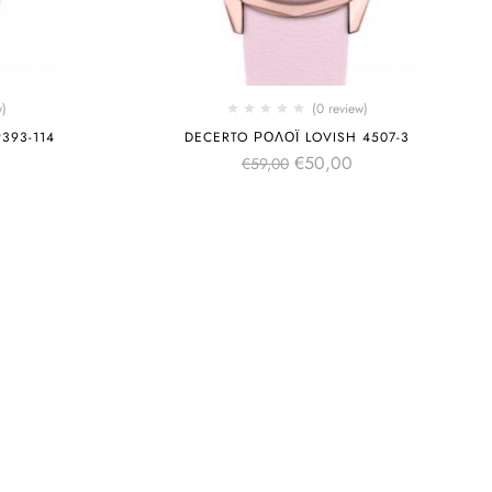
w)
(0 review)
393-114
DECERTO ΡΟΛΌΙ LOVISH 4507-3
€
50,00
€
59,00