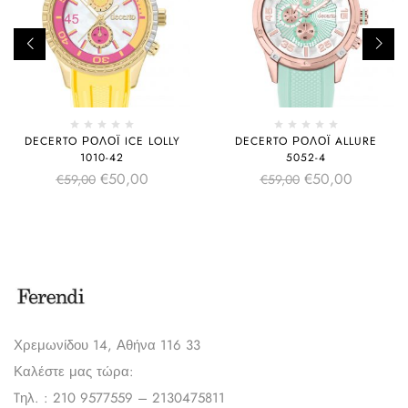
DECERTO ΡΟΛΌΙ ICE LOLLY
DECERTO ΡΟΛΌΙ ALLURE
1010-42
5052-4
€
50,00
€
50,00
€
59,00
€
59,00
Χρεμωνίδου 14, Αθήνα 116 33
Καλέστε μας τώρα:
Tηλ. : 210 9577559 – 2130475811