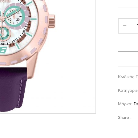
Κωδικός 
Κατηγορίε
Μάρκα:
De
Share :