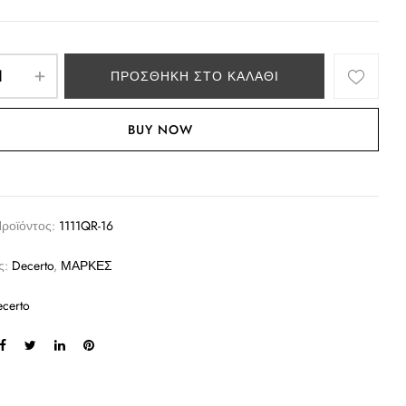
ΠΡΟΣΘΉΚΗ ΣΤΟ ΚΑΛΆΘΙ
BUY NOW
Προϊόντος:
1111QR-16
ς:
Decerto
,
ΜΑΡΚΕΣ
certo