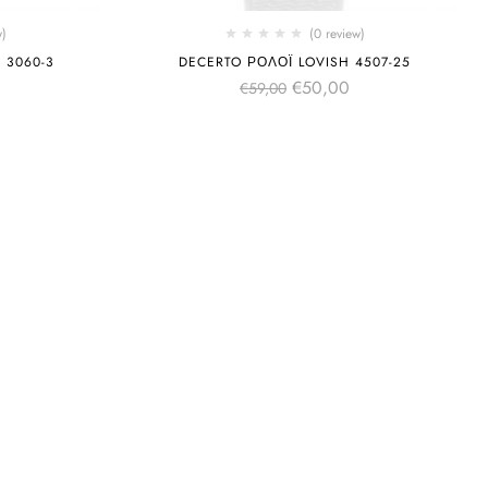
w)
(0 review)
 3060-3
DECERTO ΡΟΛΌΙ LOVISH 4507-25
€
50,00
€
59,00