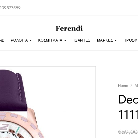
-2109577559
ME
ΡΟΛΌΓΙΑ
ΚΟΣΜΉΜΑΤΑ
ΤΣΑΝΤΕΣ
ΜΑΡΚΕΣ
ΠΡΟΣΦ
Home
Μ
Dec
111
€
59,00