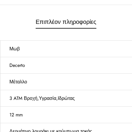
Επιπλέον πληροφορίες
Μωβ
Decerto
Μέταλλο
3 ATM Βροχή,Υγρασία,Ιδρώτας
12 mm
Δερμάτινο λουράκι με κούμπωμα τοκάς