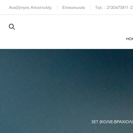
Αναζήτηση Αποστολής
Επικοινωνία
Tηλ. : 2130475811 
HO
FERE
SIXTIES
SET (ΚΟΛΙΈ-ΒΡΑΧΙΌΛΙ