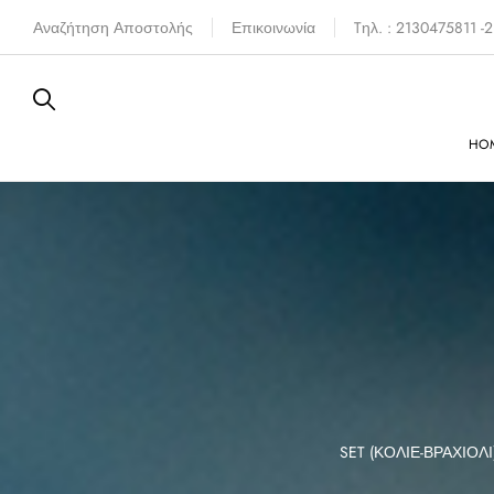
Αναζήτηση Αποστολής
Επικοινωνία
Tηλ. : 2130475811 
HO
FERE
SIXTIES
SET (ΚΟΛΙΈ-ΒΡΑΧΙΌΛΙ