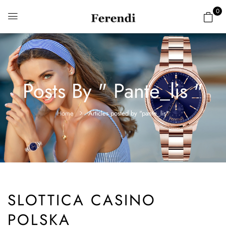
0
Posts By " Pante_lis "
Home
Articles posted by "pante_lis"
SLOTTICA CASINO
POLSKA