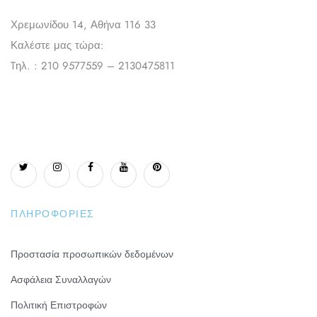
Χρεμωνίδου 14, Αθήνα 116 33
Καλέστε μας τώρα:
Tηλ. : 210 9577559 – 2130475811
ΠΛΗΡΟΦΟΡΊΕΣ
Προστασία προσωπικών δεδομένων
Ασφάλεια Συναλλαγών
Πολιτική Επιστροφών