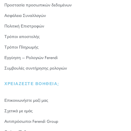
Προστασία προσωπικών δεδομένων
Ασφάλεια Συναλλαγών
Πολιτική Επιστροφών
Τρόποι αποστολής
Τρόποι Πληρωμής
Εγγύηση – Ρολογιών Ferendi
Συμβουλές συντήρησης ρολογιών
ΧΡΕΙΆΖΕΣΤΕ ΒΟΉΘΕΙΑ;
Επικοινωνήστε μαζί μας
Σχετικά με εμάς
Αντιπρόσωποι Ferendi Group