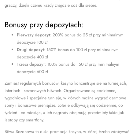
graczy, dzięki czemu każdy znajdzie coś dla siebie.
Bonusy przy depozytach:
Pierwszy depozyt
: 200% bonus do 25 zł przy minimalnym
depozycie 100 zł
Drugi depozyt
: 150% bonus do 100 zł przy minimalnym
depozycie 400 zł
Trzeci depozyt
: 100% bonus do 150 zł przy minimalnym
depozycie 600 zł
Zamiast regularnych bonusów, kasyno koncentruje się na turniejach,
loteriach i sezonowych bitwach. Organizowane są codzienne,
tygodniowe i specjalne turnieje, w których można wygrać darmowe
spiny i bonusowe pieniądze. Loterie odbywają się codziennie, co
tydzień i co miesiąc, a ich nagrody obejmują przedmioty takie jak
laptopy czy smartfony.
Bitwa Sezonowa to duża promocja kasyno, w której trzeba zdobywać