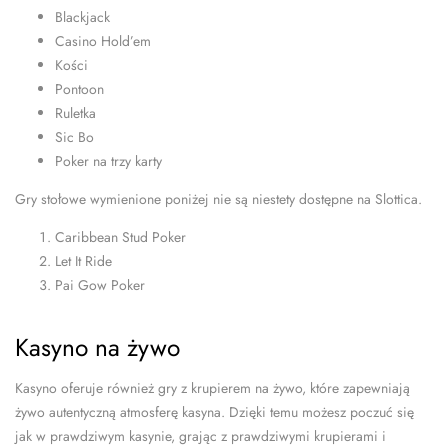
Blackjack
Casino Hold’em
Kości
Pontoon
Ruletka
Sic Bo
Poker na trzy karty
Gry stołowe wymienione poniżej nie są niestety dostępne na Slottica.
Caribbean Stud Poker
Let It Ride
Pai Gow Poker
Kasyno na żywo
Kasyno oferuje również gry z krupierem na żywo, które zapewniają
żywo autentyczną atmosferę kasyna. Dzięki temu możesz poczuć się
jak w prawdziwym kasynie, grając z prawdziwymi krupierami i