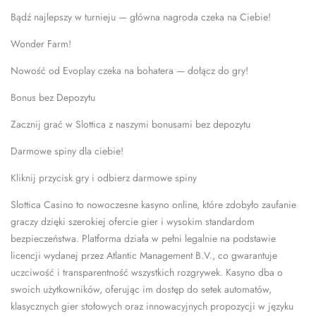
Bądź najlepszy w turnieju — główna nagroda czeka na Ciebie!
Wonder Farm!
Nowość od Evoplay czeka na bohatera — dołącz do gry!
Bonus bez Depozytu
Zacznij grać w Slottica z naszymi bonusami bez depozytu
Darmowe spiny dla ciebie!
Kliknij przycisk gry i odbierz darmowe spiny
Slottica Casino to nowoczesne kasyno online, które zdobyło zaufanie
graczy dzięki szerokiej ofercie gier i wysokim standardom
bezpieczeństwa. Platforma działa w pełni legalnie na podstawie
licencji wydanej przez Atlantic Management B.V., co gwarantuje
uczciwość i transparentność wszystkich rozgrywek. Kasyno dba o
swoich użytkowników, oferując im dostęp do setek automatów,
klasycznych gier stołowych oraz innowacyjnych propozycji w języku