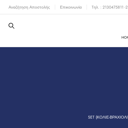
Αναζήτηση Αποστολής
Επικοινωνία
Tηλ. : 2130475811 
HO
FERE
SIXTIES
SET (ΚΟΛΙΈ-ΒΡΑΧΙΌΛΙ