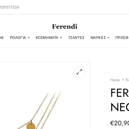
-2109577559
ME
ΡΟΛΌΓΙΑ
ΚΟΣΜΉΜΑΤΑ
ΤΣΑΝΤΕΣ
ΜΑΡΚΕΣ
ΠΡΟΣΦ
Home
Κ
FE
NE
€
20,9