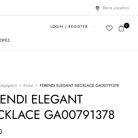
Store Location
0
LOGIN / REGISTER
ΟΡΈΣ
οσμήματα
Κολιέ
FERENDI ELEGANT NECKLACE GA00791378
RENDI ELEGANT
CKLACE GA00791378
0