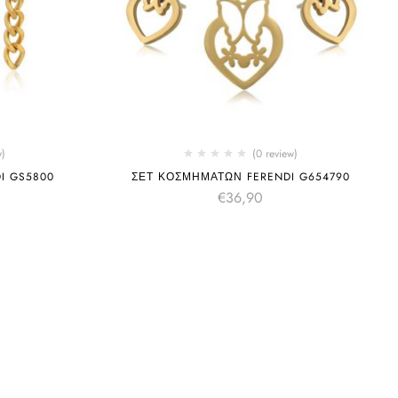
w)
(0 review)
I GS5800
ΣΕΤ ΚΟΣΜΗΜΑΤΩΝ FERENDI G654790
€
36,90