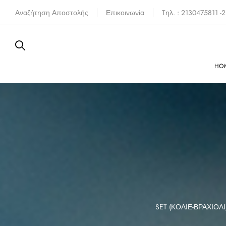
Αναζήτηση Αποστολής
Επικοινωνία
Tηλ. : 2130475811 
HO
FERE
SIXTIES
SET (ΚΟΛΙΈ-ΒΡΑΧΙΌΛΙ